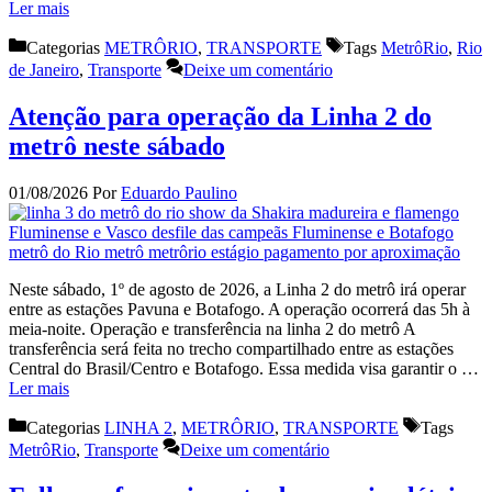
Ler mais
Categorias
METRÔRIO
,
TRANSPORTE
Tags
MetrôRio
,
Rio
de Janeiro
,
Transporte
Deixe um comentário
Atenção para operação da Linha 2 do
metrô neste sábado
01/08/2026
Por
Eduardo Paulino
Neste sábado, 1º de agosto de 2026, a Linha 2 do metrô irá operar
entre as estações Pavuna e Botafogo. A operação ocorrerá das 5h à
meia-noite. Operação e transferência na linha 2 do metrô A
transferência será feita no trecho compartilhado entre as estações
Central do Brasil/Centro e Botafogo. Essa medida visa garantir o …
Ler mais
Categorias
LINHA 2
,
METRÔRIO
,
TRANSPORTE
Tags
MetrôRio
,
Transporte
Deixe um comentário