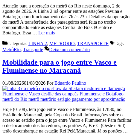
Atenção para a operação do metrô do Rio neste domingo, 2 de
agosto de 2026. A Linha 2 irá operar entre as estações Pavuna e
Botafogo, com funcionamento das 7h às 23h. Detalhes da operação
do metrô A transferência dos passageiros será feita no trecho
compartilhado entre as estações Central do Brasil/Centro e
Botafogo. Essa …
Ler mais
Categorias
LINHA 2
,
METRÔRIO
,
TRANSPORTE
Tags
MetrôRio
,
Transporte
Deixe um comentário
Mobilidade para o jogo entre Vasco e
Fluminense no Maracanã
01/08/2026
01/08/2026
Por
Eduardo Paulino
Hoje (01/08), tem jogo entre Vasco e Fluminense, às 17h30, no
Estádio do Maracanã, pela Copa do Brasil. Informações sobre o
acesso ao estádio para o jogo entre Vasco e Fluminense Para facilitar
o deslocamento dos torcedores, os portões A, B e C (Oeste e Sul)
terão desembarque na estação Rei Pelé/Maracanã. Já os portões …