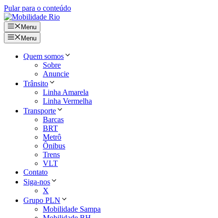
Pular para o conteúdo
Menu
Menu
Quem somos
Sobre
Anuncie
Trânsito
Linha Amarela
Linha Vermelha
Transporte
Barcas
BRT
Metrô
Ônibus
Trens
VLT
Contato
Siga-nos
X
Grupo PLN
Mobilidade Sampa
Mobilidade BH