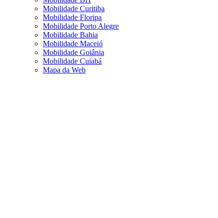
Mobilidade Curitiba
Mobilidade Floripa
Mobilidade Porto Alegre
Mobilidade Bahia
Mobilidade Maceió
Mobilidade Goiânia
Mobilidade Cuiabá
Mapa da Web