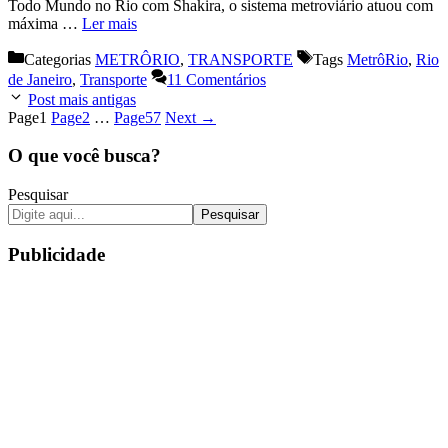
Todo Mundo no Rio com Shakira, o sistema metroviário atuou com
máxima …
Ler mais
Categorias
METRÔRIO
,
TRANSPORTE
Tags
MetrôRio
,
Rio
de Janeiro
,
Transporte
11 Comentários
Post mais antigas
Page
1
Page
2
…
Page
57
Next
→
O que você busca?
Pesquisar
Pesquisar
Publicidade