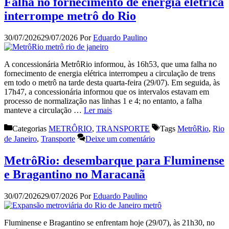
Falha no fornecimento de energia elétrica
interrompe metrô do Rio
30/07/2026
29/07/2026
Por
Eduardo Paulino
A concessionária MetrôRio informou, às 16h53, que uma falha no
fornecimento de energia elétrica interrompeu a circulação de trens
em todo o metrô na tarde desta quarta-feira (29/07). Em seguida, às
17h47, a concessionária informou que os intervalos estavam em
processo de normalização nas linhas 1 e 4; no entanto, a falha
manteve a circulação …
Ler mais
Categorias
METRÔRIO
,
TRANSPORTE
Tags
MetrôRio
,
Rio
de Janeiro
,
Transporte
Deixe um comentário
MetrôRio: desembarque para Fluminense
e Bragantino no Maracanã
30/07/2026
29/07/2026
Por
Eduardo Paulino
Fluminense e Bragantino se enfrentam hoje (29/07), às 21h30, no