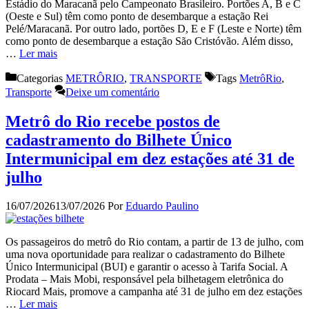
Estádio do Maracanã pelo Campeonato Brasileiro. Portões A, B e C
(Oeste e Sul) têm como ponto de desembarque a estação Rei
Pelé/Maracanã. Por outro lado, portões D, E e F (Leste e Norte) têm
como ponto de desembarque a estação São Cristóvão. Além disso,
…
Ler mais
Categorias
METRÔRIO
,
TRANSPORTE
Tags
MetrôRio
,
Transporte
Deixe um comentário
Metrô do Rio recebe postos de
cadastramento do Bilhete Único
Intermunicipal em dez estações até 31 de
julho
16/07/2026
13/07/2026
Por
Eduardo Paulino
Os passageiros do metrô do Rio contam, a partir de 13 de julho, com
uma nova oportunidade para realizar o cadastramento do Bilhete
Único Intermunicipal (BUI) e garantir o acesso à Tarifa Social. A
Prodata – Mais Mobi, responsável pela bilhetagem eletrônica do
Riocard Mais, promove a campanha até 31 de julho em dez estações
…
Ler mais