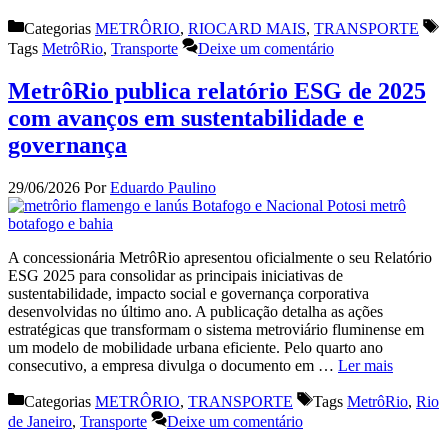
Categorias
METRÔRIO
,
RIOCARD MAIS
,
TRANSPORTE
Tags
MetrôRio
,
Transporte
Deixe um comentário
MetrôRio publica relatório ESG de 2025
com avanços em sustentabilidade e
governança
29/06/2026
Por
Eduardo Paulino
A concessionária MetrôRio apresentou oficialmente o seu Relatório
ESG 2025 para consolidar as principais iniciativas de
sustentabilidade, impacto social e governança corporativa
desenvolvidas no último ano. A publicação detalha as ações
estratégicas que transformam o sistema metroviário fluminense em
um modelo de mobilidade urbana eficiente. Pelo quarto ano
consecutivo, a empresa divulga o documento em …
Ler mais
Categorias
METRÔRIO
,
TRANSPORTE
Tags
MetrôRio
,
Rio
de Janeiro
,
Transporte
Deixe um comentário