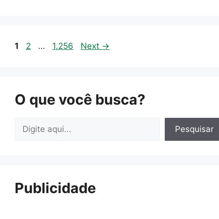
Page
Page
Page
1
2
…
1.256
Next
→
O que você busca?
Pesquisar
Pesquisar
Publicidade