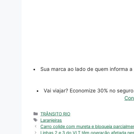
Sua marca ao lado de quem informa a 
Vai viajar? Economize 30% no segur
Con
Categorias
TRÂNSITO RIO
Tags
Laranjeiras
Carro colide com mureta e bloqueia parcialmen
Linhas 2 e 3 do VLT têm operação afetada nest