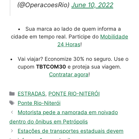
(@OperacoesRio)
June 10, 2022
Sua marca ao lado de quem informa a
cidade em tempo real. Participe do
Mobilidade
24 Horas
!
Vai viajar? Economize 30% no seguro. Use o
cupom
TBTCOM30
e proteja sua viagem.
Contratar agora
!
Categorias
ESTRADAS
,
PONTE RIO-NITERÓI
Tags
Ponte Rio-Niterói
Motorista pede a namorada em noivado
dentro do ônibus em Petrópolis
Estações de transportes estaduais devem