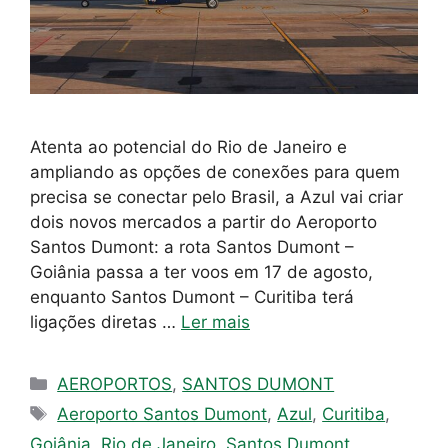
Atenta ao potencial do Rio de Janeiro e
ampliando as opções de conexões para quem
precisa se conectar pelo Brasil, a Azul vai criar
dois novos mercados a partir do Aeroporto
Santos Dumont: a rota Santos Dumont –
Goiânia passa a ter voos em 17 de agosto,
enquanto Santos Dumont – Curitiba terá
ligações diretas …
Ler mais
Categorias
AEROPORTOS
,
SANTOS DUMONT
Tags
Aeroporto Santos Dumont
,
Azul
,
Curitiba
,
Goiânia
,
Rio de Janeiro
,
Santos Dumont