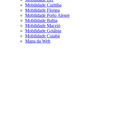
Mobilidade Curitiba
Mobilidade Floripa
Mobilidade Porto Alegre
Mobilidade Bahia
Mobilidade Maceió
Mobilidade Goiânia
Mobilidade Cuiabá
Mapa da Web