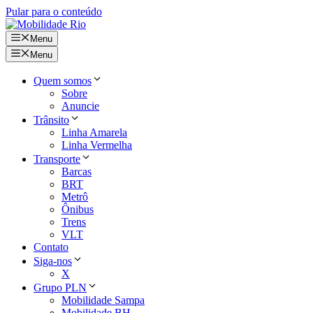
Pular para o conteúdo
Menu
Menu
Quem somos
Sobre
Anuncie
Trânsito
Linha Amarela
Linha Vermelha
Transporte
Barcas
BRT
Metrô
Ônibus
Trens
VLT
Contato
Siga-nos
X
Grupo PLN
Mobilidade Sampa
Mobilidade BH