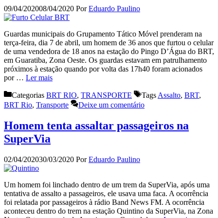
09/04/2020
08/04/2020
Por
Eduardo Paulino
Guardas municipais do Grupamento Tático Móvel prenderam na
terça-feira, dia 7 de abril, um homem de 36 anos que furtou o celular
de uma vendedora de 18 anos na estação do Pingo D’Água do BRT,
em Guaratiba, Zona Oeste. Os guardas estavam em patrulhamento
próximos à estação quando por volta das 17h40 foram acionados
por …
Ler mais
Categorias
BRT RIO
,
TRANSPORTE
Tags
Assalto
,
BRT
,
BRT Rio
,
Transporte
Deixe um comentário
Homem tenta assaltar passageiros na
SuperVia
02/04/2020
30/03/2020
Por
Eduardo Paulino
Um homem foi linchado dentro de um trem da SuperVia, após uma
tentativa de assalto a passageiros, ele usava uma faca. A ocorrência
foi relatada por passageiros à rádio Band News FM. A ocorrência
aconteceu dentro do trem na estação Quintino da SuperVia, na Zona