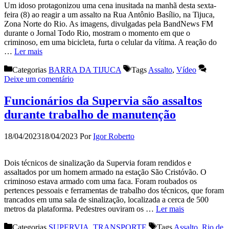
Um idoso protagonizou uma cena inusitada na manhã desta sexta-
feira (8) ao reagir a um assalto na Rua Antônio Basílio, na Tijuca,
Zona Norte do Rio. As imagens, divulgadas pela BandNews FM
durante o Jornal Todo Rio, mostram o momento em que o
criminoso, em uma bicicleta, furta o celular da vítima. A reação do
…
Ler mais
Categorias
BARRA DA TIJUCA
Tags
Assalto
,
Vídeo
Deixe um comentário
Funcionários da Supervia são assaltos
durante trabalho de manutenção
18/04/2023
18/04/2023
Por
Igor Roberto
Dois técnicos de sinalização da Supervia foram rendidos e
assaltados por um homem armado na estação São Cristóvão. O
criminoso estava armado com uma faca. Foram roubados os
pertences pessoais e ferramentas de trabalho dos técnicos, que foram
trancados em uma sala de sinalização, localizada a cerca de 500
metros da plataforma. Pedestres ouviram os …
Ler mais
Categorias
SUPERVIA
,
TRANSPORTE
Tags
Assalto
,
Rio de