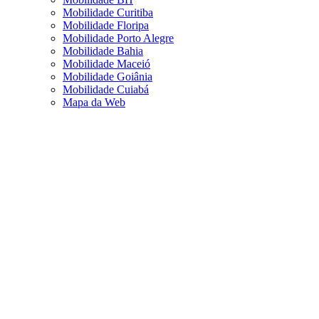
Mobilidade Curitiba
Mobilidade Floripa
Mobilidade Porto Alegre
Mobilidade Bahia
Mobilidade Maceió
Mobilidade Goiânia
Mobilidade Cuiabá
Mapa da Web