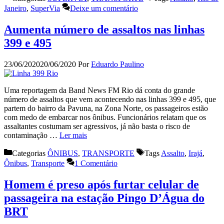
Janeiro
,
SuperVia
Deixe um comentário
Aumenta número de assaltos nas linhas
399 e 495
23/06/2020
20/06/2020
Por
Eduardo Paulino
Uma reportagem da Band News FM Rio dá conta do grande
número de assaltos que vem acontecendo nas linhas 399 e 495, que
partem do bairro da Pavuna, na Zona Norte, os passageiros estão
com medo de embarcar nos ônibus. Funcionários relatam que os
assaltantes costumam ser agressivos, já não basta o risco de
contaminação …
Ler mais
Categorias
ÔNIBUS
,
TRANSPORTE
Tags
Assalto
,
Irajá
,
Ônibus
,
Transporte
1 Comentário
Homem é preso após furtar celular de
passageira na estação Pingo D’Água do
BRT