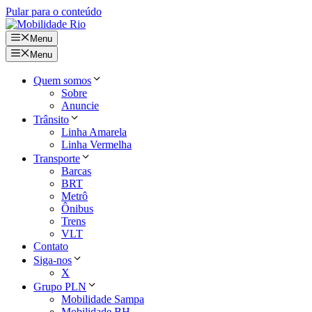
Pular para o conteúdo
Menu
Menu
Quem somos
Sobre
Anuncie
Trânsito
Linha Amarela
Linha Vermelha
Transporte
Barcas
BRT
Metrô
Ônibus
Trens
VLT
Contato
Siga-nos
X
Grupo PLN
Mobilidade Sampa
Mobilidade BH