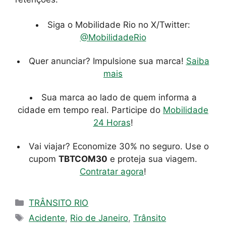
Siga o Mobilidade Rio no X/Twitter:
@MobilidadeRio
Quer anunciar? Impulsione sua marca!
Saiba
mais
Sua marca ao lado de quem informa a
cidade em tempo real. Participe do
Mobilidade
24 Horas
!
Vai viajar? Economize 30% no seguro. Use o
cupom
TBTCOM30
e proteja sua viagem.
Contratar agora
!
Categorias
TRÂNSITO RIO
Tags
Acidente
,
Rio de Janeiro
,
Trânsito