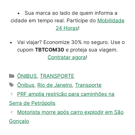
Sua marca ao lado de quem informa a
cidade em tempo real. Participe do
Mobilidade
24 Horas
!
Vai viajar? Economize 30% no seguro. Use o
cupom
TBTCOM30
e proteja sua viagem.
Contratar agora
!
Categorias
ÔNIBUS
,
TRANSPORTE
Tags
Ônibus
,
Rio de Janeiro
,
Transporte
PRF amplia restrição para caminhões na
Serra de Petrópolis
Motorista morre após carro explodir em São
Gonçalo