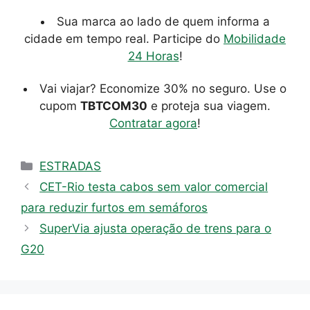
Sua marca ao lado de quem informa a
cidade em tempo real. Participe do
Mobilidade
24 Horas
!
Vai viajar? Economize 30% no seguro. Use o
cupom
TBTCOM30
e proteja sua viagem.
Contratar agora
!
Categorias
ESTRADAS
CET-Rio testa cabos sem valor comercial
para reduzir furtos em semáforos
SuperVia ajusta operação de trens para o
G20