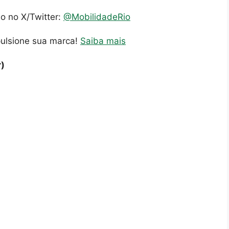
io no X/Twitter:
@MobilidadeRio
pulsione sua marca!
Saiba mais
r)