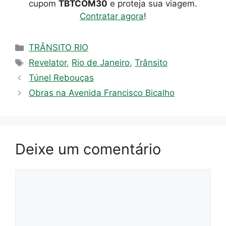
cupom
TBTCOM30
e proteja sua viagem.
Contratar agora
!
Categorias
TRÂNSITO RIO
Tags
Revelator
,
Rio de Janeiro
,
Trânsito
Túnel Rebouças
Obras na Avenida Francisco Bicalho
Deixe um comentário
Comentário