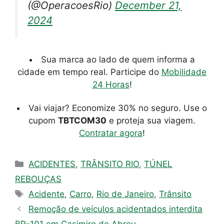
(@OperacoesRio)
December 21,
2024
Sua marca ao lado de quem informa a
cidade em tempo real. Participe do
Mobilidade
24 Horas
!
Vai viajar? Economize 30% no seguro. Use o
cupom
TBTCOM30
e proteja sua viagem.
Contratar agora
!
Categorias
ACIDENTES
,
TRÂNSITO RIO
,
TÚNEL
REBOUÇAS
Tags
Acidente
,
Carro
,
Rio de Janeiro
,
Trânsito
Remoção de veículos acidentados interdita
BR-101 em Casimiro de Abreu