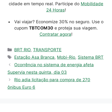
cidade em tempo real. Participe do
Mobilidade
24 Horas
!
Vai viajar? Economize 30% no seguro. Use o
cupom
TBTCOM30
e proteja sua viagem.
Contratar agora
!
Categorias
BRT RIO
,
TRANSPORTE
Tags
Estação Asa Branca
,
Mobi-Rio
,
Sistema BRT
Ocorrência no sistema de energia afeta
Supervia nesta quinta, dia 03
Rio adia licitação para compra de 270
ônibus Euro 6