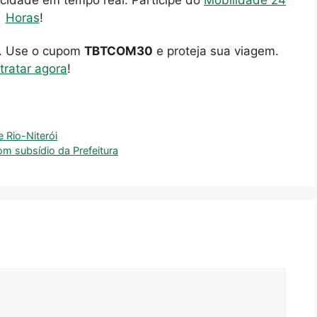
cidade em tempo real. Participe do
Mobilidade 24
Horas
!
o. Use o cupom
TBTCOM30
e proteja sua viagem.
tratar agora
!
 Rio-Niterói
m subsídio da Prefeitura