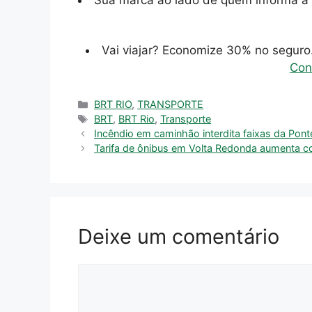
Sua marca ao lado de quem informa a 
Vai viajar? Economize 30% no segur
Con
Categorias
BRT RIO
,
TRANSPORTE
Tags
BRT
,
BRT Rio
,
Transporte
Incêndio em caminhão interdita faixas da Ponte
Tarifa de ônibus em Volta Redonda aumenta co
Deixe um comentário
Comentário