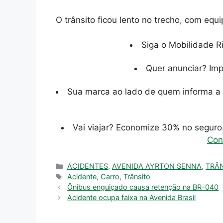
O trânsito ficou lento no trecho, com eq
Siga o Mobilidade R
Quer anunciar? Im
Sua marca ao lado de quem informa a 
Vai viajar? Economize 30% no segur
Con
Categorias
ACIDENTES
,
AVENIDA AYRTON SENNA
,
TRÂN
Tags
Acidente
,
Carro
,
Trânsito
Ônibus enguiçado causa retenção na BR-040
Acidente ocupa faixa na Avenida Brasil