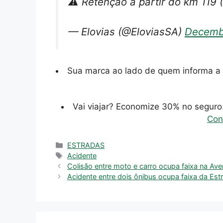
⚠️ Retenção a partir do km 119 
— Elovias (@EloviasSA)
Decemb
Sua marca ao lado de quem informa a 
Vai viajar? Economize 30% no segur
Con
Categorias
ESTRADAS
Tags
Acidente
Colisão entre moto e carro ocupa faixa na Ave
Acidente entre dois ônibus ocupa faixa da Es