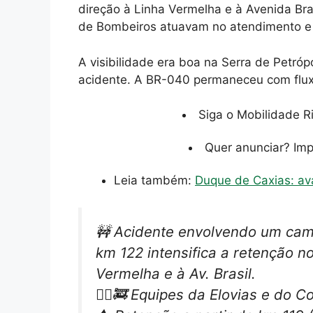
direção à Linha Vermelha e à Avenida Bra
de Bombeiros atuavam no atendimento e 
A visibilidade era boa na Serra de Petrópo
acidente. A BR-040 permaneceu com fluxo
Siga o Mobilidade R
Quer anunciar? Im
Leia também:
Duque de Caxias: ava
🚧 Acidente envolvendo um cam
km 122 intensifica a retenção n
Vermelha e à Av. Brasil.
👷‍♂️🚒 Equipes da Elovias e do 