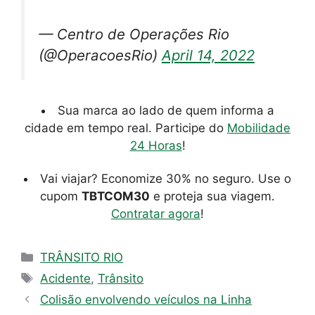
— Centro de Operações Rio
(@OperacoesRio)
April 14, 2022
Sua marca ao lado de quem informa a
cidade em tempo real. Participe do
Mobilidade
24 Horas
!
Vai viajar? Economize 30% no seguro. Use o
cupom
TBTCOM30
e proteja sua viagem.
Contratar agora
!
Categorias
TRÂNSITO RIO
Tags
Acidente
,
Trânsito
Colisão envolvendo veículos na Linha