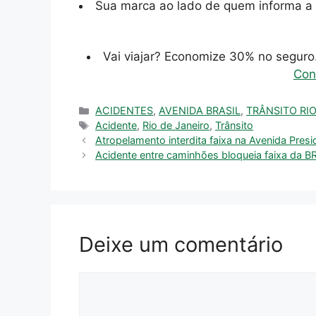
Sua marca ao lado de quem informa a 
Vai viajar? Economize 30% no segur
Con
Categorias
ACIDENTES
,
AVENIDA BRASIL
,
TRÂNSITO RI
Tags
Acidente
,
Rio de Janeiro
,
Trânsito
Atropelamento interdita faixa na Avenida Pres
Acidente entre caminhões bloqueia faixa da 
Deixe um comentário
Comentário