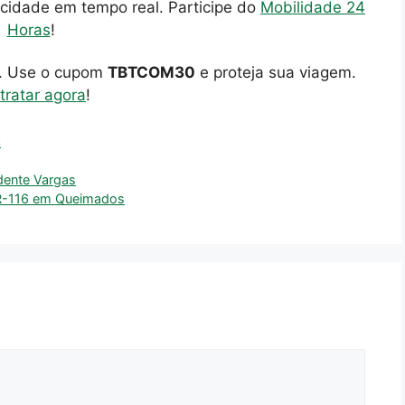
cidade em tempo real. Participe do
Mobilidade 24
Horas
!
o. Use o cupom
TBTCOM30
e proteja sua viagem.
tratar agora
!
O
idente Vargas
BR-116 em Queimados