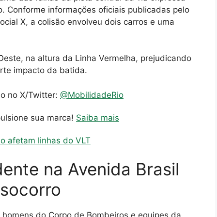
o. Conforme informações oficiais publicadas pelo
cial X, a colisão envolveu dois carros e uma
Oeste, na altura da Linha Vermelha, prejudicando
orte impacto da batida.
io no X/Twitter:
@MobilidadeRio
pulsione sua marca!
Saiba mais
o afetam linhas do VLT
ente na Avenida Brasil
 socorro
o, homens do Corpo de Bombeiros e equipes da