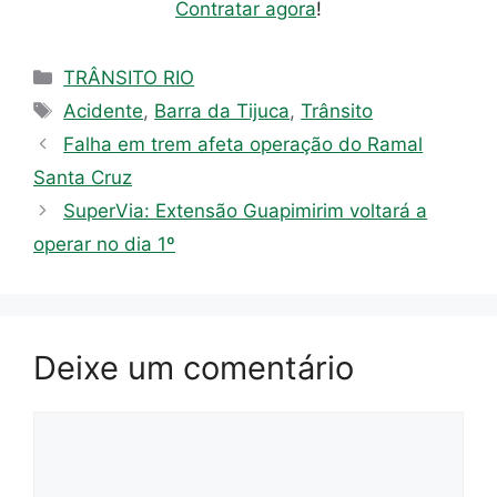
Contratar agora
!
Categorias
TRÂNSITO RIO
Tags
Acidente
,
Barra da Tijuca
,
Trânsito
Falha em trem afeta operação do Ramal
Santa Cruz
SuperVia: Extensão Guapimirim voltará a
operar no dia 1º
Deixe um comentário
Comentário