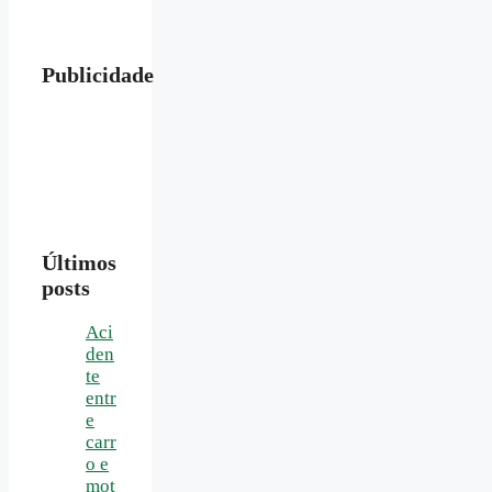
Publicidade
Últimos
posts
Aci
den
te
entr
e
carr
o e
mot