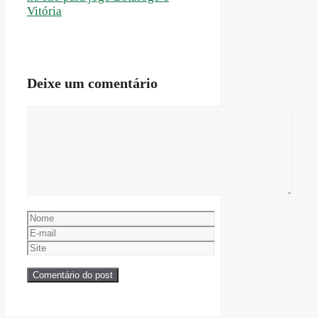
Vitória
Deixe um comentário
Comentário
Nome
E-
mail
Site