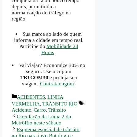
completa da faixa pouco tempo
depois, permitindo a
normalização do tráfego na
região.
Sua marca ao lado de quem
informa a cidade em tempo real.
Participe do
Mobilidade 24
Horas
!
Vai viajar? Economize 30% no
seguro. Use o cupom
TBTCOM30
e proteja sua
viagem.
Contratar agora
!
Categorias
ACIDENTES
,
LINHA
Tags
VERMELHA
,
TRÂNSITO RIO
Acidente
,
Carro
,
Trânsito
Circulação da Linha 2 do
MetrôRio neste sábado
Esquema especial de trânsito
no Rio para jogo Botafogo e